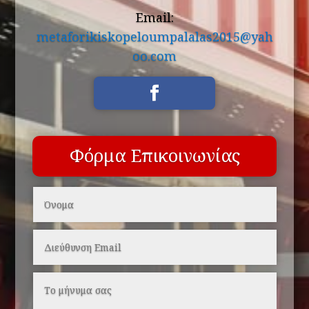
Email:
metaforikiskopeloumpalalas2015@yah
oo.com
Φόρμα Επικοινωνίας